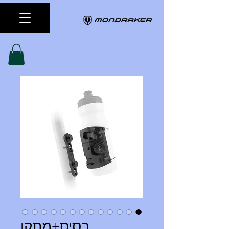
בסיס+מתקן