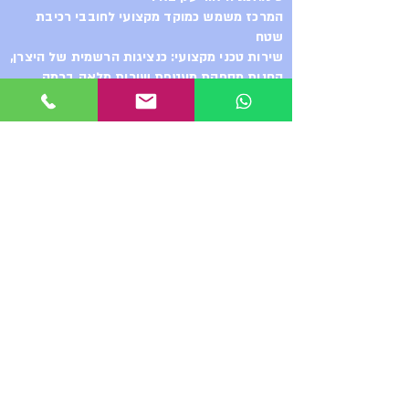
המרכז משמש כמוקד מקצועי לחובבי רכיבת
שטח
שירות טכני מקצועי: כנציגות הרשמית של היצרן,
החנות מספקת מעטפת שירות מלאה ברמה
הגבוהה ביותר, החל מייעוץ והתאמה אישית של
האופניים לרוכב, ועד לטיפול בטכנולוגיות
המתקדמות ביותר והשגת רכיבים משלימים.
רכיבות הדגמה. ואפילו
סדנת שיפוץ בולמים - ShocKing
ההדס 2 אור עקיבא
מ.נ. מערכות בע״מ – הבית של
מונדרקר בישראל
כשאתם בוחרים ב-Mondraker, אתם
לא רק בוחרים באופני קצה,
אתם מקבלים גב מקצועי מלא. מ.נ.
מערכות בע״מ היא היבואנית והנציגה
הרשמית בישראל.
אנחנו מעמידים לרשותכם מעבדת
שירות ודיאגנוסטיקה
מהמתקדמות בארץ. עם ידע טכני עמוק