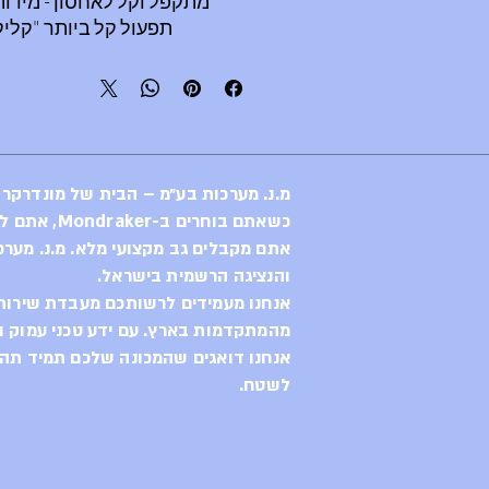
מתקפל וקל לאחסון - מידות 60X20X61 ס"מ
תפעול קל ביותר "קליק
מתאים לא
ללא ידית לחיצה א
ללא מנגנון הטיה לפתיחת דלת אחו
ניתות להחיבו
תוצרת גרמניה. נחשב למ
מ.נ. מערכות בע״מ – הבית של מונדרקר
כשאתם בוחרים ב-Mondraker, אתם לא רק בוחרים באופני קצה,
אתם מקבלים גב מקצועי מלא. מ.נ. מערכ
והנציגה הרשמית בישראל.
אנחנו מעמידים לרשותכם מעבדת שירות 
מהמתקדמות בארץ. עם ידע טכני עמוק וח
אנחנו דואגים שהמכונה שלכם תמיד תהיה
לשטח.