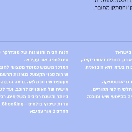
.
" והמתקן מחובר.
ופניים חשמליים.
ו הברגה כלשהיא.
רית, בעל זרועות
ר פשוט מהיר וקל.
נשא הטוב ביותר.
 בישראל
חנות הבית והנציגות של מונדרקר (Mondraker) בישראל
סינגלמניה אור עקיבא .
ות בע״מ היא היבואנית
המרכז משמש כמוקד מקצועי לחוב
שירות טכני מקצועי: כנציגות הרשמ
ודיאגנוסטיקה
מעטפת שירות מלאה ברמה הגבוהה 
לקי חילוף מקוריים,
אישית של האופניים לרוכב, ועד לט
 בביצועי שיא ומוכנה
ביותר והשגת רכיבים משלימים. רכי
סדנת שיפוץ בולמים - ShocKing
ההדס 2 אור עקיבא