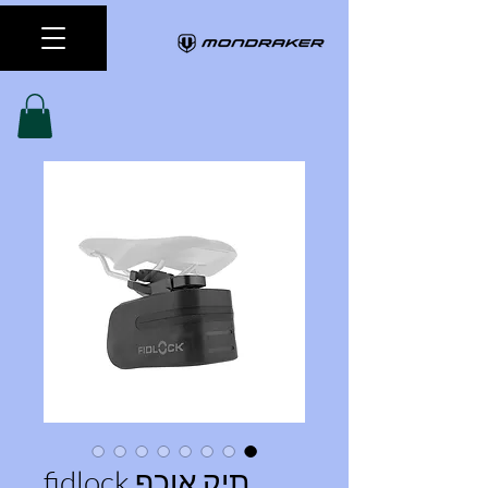
תיק אוכף fidlock