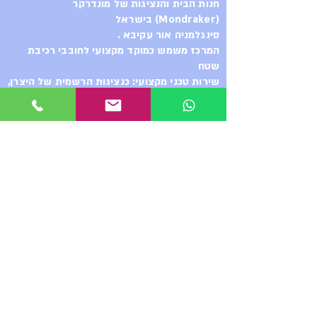
חנות הבית והנציגות של מונדרקר
(Mondraker) בישראל
סינגלמניה אור עקיבא .
המרכז משמש כמוקד מקצועי לחובבי רכיבת
שטח
שירות טכני מקצועי: כנציגות הרשמית של היצרן,
החנות מספקת מעטפת שירות מלאה ברמה
הגבוהה ביותר, החל מייעוץ והתאמה אישית של
האופניים לרוכב, ועד לטיפול בטכנולוגיות
המתקדמות ביותר והשגת רכיבים משלימים.
רכיבות הדגמה. ואפילו
סדנת שיפוץ בולמים - ShocKing
ההדס 2 אור עקיבא
מ.נ. מערכות בע״מ – הבית של
מונדרקר בישראל
כשאתם בוחרים ב-Mondraker, אתם
לא רק בוחרים באופני קצה,
אתם מקבלים גב מקצועי מלא. מ.נ.
מערכות בע״מ היא היבואנית והנציגה
הרשמית בישראל.