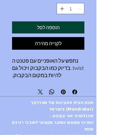
הוספה לסל
לקנייה מהירה
נתפש על האופניים עם פטנט ה
twist. בדיוק כמו הבקבוק ויכול גם
להיות במקום הבקבוק.
סיבוב קל והוא משוחרר.
תיק ענק.
בעל רצועות נסתרות אם
חנות הבית והנציגות של מונדרקר
מעוניינים לשאתעל הגוף
(Mondraker) בישראל
סינגלמניה אור עקיבא .
המרכז משמש כמוקד מקצועי לחובבי רכיבת
שטח