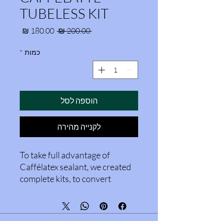
TUBELESS KIT
מחיר רגיל
מחיר מ
 ‏200.00 ‏₪ 
כמות
*
הוספה לסל
לקנייה מהירה
To take full advantage of
Caffélatex sealant, we created
complete kits, to convert
standard bicycle wheels into
tubeless. Intended for Tubeless
and Tubeless-Ready mountain