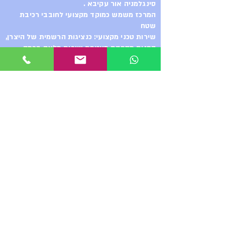
סינגלמניה אור עקיבא .
המרכז משמש כמוקד מקצועי לחובבי רכיבת
שטח
שירות טכני מקצועי: כנציגות הרשמית של היצרן,
החנות מספקת מעטפת שירות מלאה ברמה
הגבוהה ביותר, החל מייעוץ והתאמה אישית של
האופניים לרוכב, ועד לטיפול בטכנולוגיות
המתקדמות ביותר והשגת רכיבים משלימים.
רכיבות הדגמה. ואפילו
סדנת שיפוץ בולמים - ShocKing
ההדס 2 אור עקיבא
מ.נ. מערכות בע״מ – הבית של
מונדרקר בישראל
כשאתם בוחרים ב-Mondraker, אתם
לא רק בוחרים באופני קצה,
אתם מקבלים גב מקצועי מלא. מ.נ.
מערכות בע״מ היא היבואנית והנציגה
הרשמית בישראל.
אנחנו מעמידים לרשותכם מעבדת
שירות ודיאגנוסטיקה