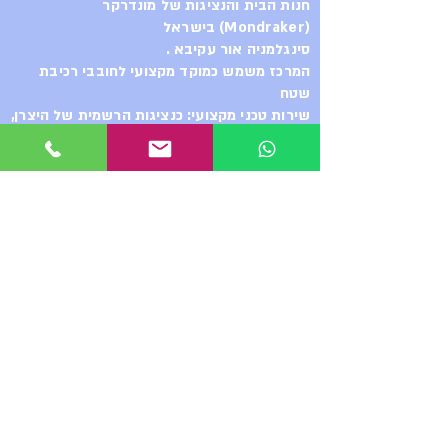
חנות הבית והנציגות של מונדרקר
יש צורך בכיסוי לטלפון של
(Mondraker) בישראל
fidlock א מדבקה מיוחדת לרכישה
סינגלמניה אור עקיבא .
באתר.
המרכז משמש כמוקד מקצועי לחובבי רכיבת
שטח
שירות טכני מקצועי: כנציגות הרשמית של היצרן,
החנות מספקת מעטפת שירות מלאה ברמה
הגבוהה ביותר, החל מייעוץ והתאמה אישית של
האופניים לרוכב, ועד לטיפול בטכנולוגיות
המתקדמות ביותר והשגת רכיבים משלימים.
רכיבות הדגמה. ואפילו
סדנת שיפוץ בולמים - ShocKing
ההדס 2 אור עקיבא
מ.נ. מערכות בע״מ – הבית של
מונדרקר בישראל
כשאתם בוחרים ב-Mondraker, אתם
לא רק בוחרים באופני קצה,
אתם מקבלים גב מקצועי מלא. מ.נ.
מערכות בע״מ היא היבואנית והנציגה
הרשמית בישראל.