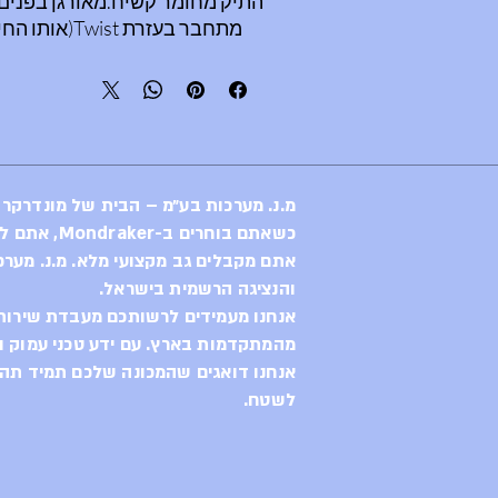
התיק מחומר קשיח.מאורגן בפנים
מתחבר בעזרת Twist(אותו החיבור כמו הבקבוק).
מ.נ. מערכות בע״מ – הבית של מונדרקר
כשאתם בוחרים ב-Mondraker, אתם לא רק בוחרים באופני קצה,
אתם מקבלים גב מקצועי מלא. מ.נ. מערכ
והנציגה הרשמית בישראל.
אנחנו מעמידים לרשותכם מעבדת שירות 
מהמתקדמות בארץ. עם ידע טכני עמוק וח
אנחנו דואגים שהמכונה שלכם תמיד תהיה
לשטח.