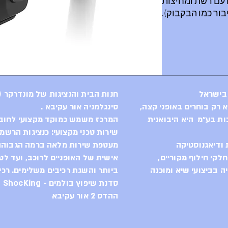
 עם רשת ומחיצות
אם רוצים את שניהם אפשר גם בעזרת מחבר twist
אוניברסלי.
 בישראל
חנות הבית והנציגות של מונדרקר (Mondraker) בישראל
סינגלמניה אור עקיבא .
ות בע״מ היא היבואנית
המרכז משמש כמוקד מקצועי לחוב
שירות טכני מקצועי: כנציגות הרשמ
ודיאגנוסטיקה
מעטפת שירות מלאה ברמה הגבוהה 
לקי חילוף מקוריים,
אישית של האופניים לרוכב, ועד לט
 בביצועי שיא ומוכנה
ביותר והשגת רכיבים משלימים. רכי
סדנת שיפוץ בולמים - ShocKing
ההדס 2 אור עקיבא