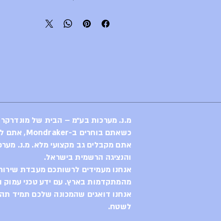
עם כמה שהאופני הרים מסוגלי
בעליה הקליפרים שלנו בקיאים 
ה-Cura הוא הבלם הרא
משתמ
הבלם פותח עם רוכבים מובילים מע
היל. ה-Cura בעל עוצמת בל
הזמן עם מודולציה מעולה אשר 
באופניים בצו
מ.נ. מערכות בע״מ – הבית של מונדרקר
כשאתם בוחרים ב-Mondraker, אתם לא רק בוחרים באופני קצה,
אתם מקבלים גב מקצועי מלא. מ.נ. מערכ
והנציגה הרשמית בישראל.
אנחנו מעמידים לרשותכם מעבדת שירות 
מהמתקדמות בארץ. עם ידע טכני עמוק וח
אנחנו דואגים שהמכונה שלכם תמיד תהיה
לשטח.