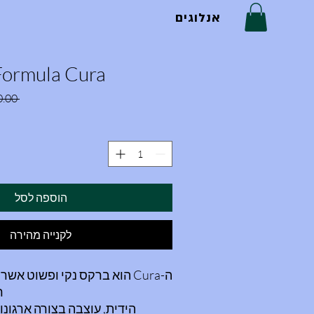
אנלוגים
Formula Cura סט מעצו
 ‏1,500.00 ‏₪ 
הוספה לסל
לקנייה מהירה
ה-Cura הוא ברקס נקי ופשוט א
ר
הידית, עוצבה בצורה ארגונומ