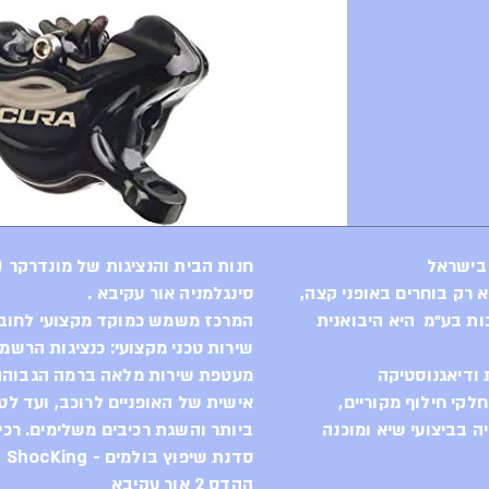
ם לכבוש כל שביל
באילוף האופניים
במורד השביל.
שון של פורמולה אשר
ש בשמן מינרלי.
נפי אנדורו ודאון
ימה חזקה מאוד ובאותו
תגרום לכם לשלוט
רה היעילה ביותר!
 בישראל
חנות הבית והנציגות של מונדרקר (Mondraker) בישראל
סינגלמניה אור עקיבא .
ות בע״מ היא היבואנית
המרכז משמש כמוקד מקצועי לחוב
שירות טכני מקצועי: כנציגות הרשמ
ודיאגנוסטיקה
מעטפת שירות מלאה ברמה הגבוהה 
לקי חילוף מקוריים,
אישית של האופניים לרוכב, ועד לט
 בביצועי שיא ומוכנה
ביותר והשגת רכיבים משלימים. רכי
סדנת שיפוץ בולמים - ShocKing
ההדס 2 אור עקיבא