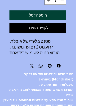
הוספה לסל
לקנייה מהירה
פטנט בלעדי של אובלר.
זרוע מס 2 רצועה משוננת.
הזרוע בנויה לשימוש ביד אחת
בעוד יד שניה אוחזת את
האופניים.
מתאימה לחביקה רחבה (סוללות
חנות הבית והנציגות של מונדרקר
חשמלי).
(Mondraker) בישראל
סינגלמניה אור עקיבא .
המרכז משמש כמוקד מקצועי לחובבי רכיבת
שטח
שירות טכני מקצועי: כנציגות הרשמית של היצרן,
החנות מספקת מעטפת שירות מלאה ברמה