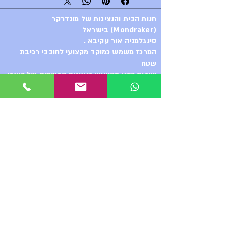
מגיע בגדלי בקבוק שונים.
חנות הבית והנציגות של מונדרקר
אפשר לרכוש גם עם מחבר
(Mondraker) בישראל
אוניברסלי ולחבר בכל מקום אחר
סינגלמניה אור עקיבא .
על האופניים.
המרכז משמש כמוקד מקצועי לחובבי רכיבת
שטח
שירות טכני מקצועי: כנציגות הרשמית של היצרן,
החנות מספקת מעטפת שירות מלאה ברמה
הגבוהה ביותר, החל מייעוץ והתאמה אישית של
האופניים לרוכב, ועד לטיפול בטכנולוגיות
המתקדמות ביותר והשגת רכיבים משלימים.
רכיבות הדגמה. ואפילו
סדנת שיפוץ בולמים - ShocKing
ההדס 2 אור עקיבא
מ.נ. מערכות בע״מ – הבית של
מונדרקר בישראל
כשאתם בוחרים ב-Mondraker, אתם
לא רק בוחרים באופני קצה,
אתם מקבלים גב מקצועי מלא. מ.נ.
מערכות בע״מ היא היבואנית והנציגה