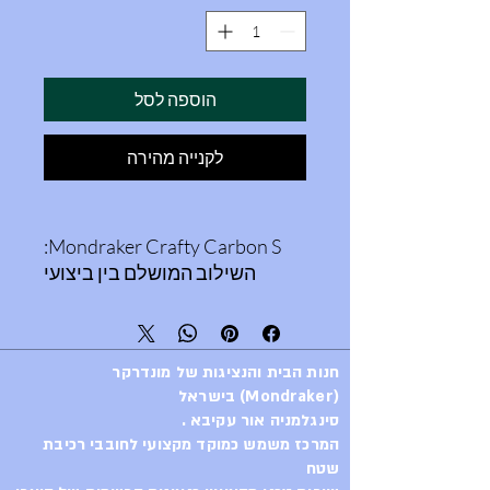
הוספה לסל
לקנייה מהירה
Mondraker Crafty Carbon S:
השילוב המושלם בין ביצועי
פרימיום לעוצמה חשמלית
דגם ה-Crafty Carbon S של
מונדראקר מייצג את נקודת האיזון
חנות הבית והנציגות של מונדרקר
האולטימטיבית עבור רוכבי
(Mondraker) בישראל
אנדורו (e-MTB) ישראלים
סינגלמניה אור עקיבא .
שמחפשים שדרוג משמעותי
המרכז משמש כמוקד מקצועי לחובבי רכיבת
באבזור לצד פלטפורמה מוכחת.
שטח
ה"אס" לוקח את השלדה המצוינת