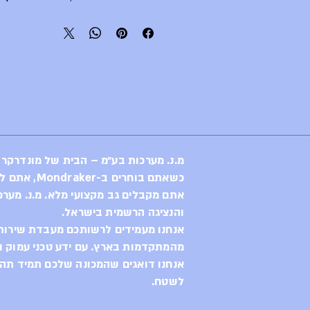
לוקחת את החוויה לקצה עם שדרוג 
בלב המכונה פועם מנוע מעודכן ה
וחסר פ
העליות הטכניות, המסולעות
בסינגלים מבלי להניד עפעף. העו
הזו עטופה בשלדה חכמה המש
Carbon) יחד עם משולש אחו
מ.נ. מערכות בע״מ – הבית של מונדרקר
במיוחד (Alloy
כשאתם בוחרים ב-Mondraker, אתם לא רק בוחרים באופני קצה,
אתם מקבלים גב מקצועי מלא. מ.נ. מערכ
והנציגה הרשמית בישראל.
כיוונית פנטסטית וביטחון מוחל
אנחנו מעמידים לרשותכם מעבדת שירות 
מהמתקדמות בארץ. עם ידע טכני עמוק וח
אנחנו דואגים שהמכונה שלכם תמיד תהיה
מלפנים ו-150 מ"מ מאחור, 
לשטח.
השטח ומשאירה את הגלגלי
לאחיזה מקסימלית בסיבובים ו