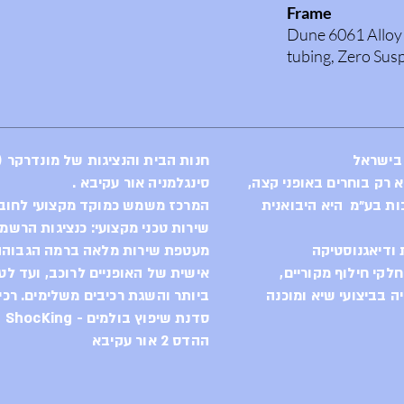
Frame
Dune 6061 Alloy
tubing, Zero Su
travel, Forward 
Monoblock upper
axle, tapered h
bracket, dedicate
 בישראל
חנות הבית והנציגות של מונדרקר (Mondraker) בישראל
telescopic seatpo
סינגלמניה אור עקיבא .
capacity sealed 
ות בע״מ היא היבואנית
המרכז משמש כמוקד מקצועי לחוב
ISCG 05
שירות טכני מקצועי: כנציגות הרשמ
ודיאגנוסטיקה
Sizes
מעטפת שירות מלאה ברמה הגבוהה 
S: 380mm / M: 4
לקי חילוף מקוריים,
אישית של האופניים לרוכב, ועד לט
Rear shock
 בביצועי שיא ומוכנה
ביותר והשגת רכיבים משלימים. רכי
Fox Float DPX2 
סדנת שיפוץ בולמים - ShocKing
205x65mm. Settin
ההדס 2 אור עקיבא
lever, low-speed 
Trunnion top mo
bushings