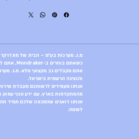
metry, Carbon Monoblock
bottom bracket, tapered head
al cable routing, dedicated 1X
n, Boost 12x148mm rear axle,
 postmount rear brake mount.
מ.נ. מערכות בע״מ – הבית של מונדרקר
20mm / L: 470mm / XL: 510mm
כשאתם בוחרים ב-Mondraker, אתם לא רק בוחרים באופני קצה,
אתם מקבלים גב מקצועי מלא. מ.נ. מערכ
e Ultimate RLR Debonair,
והנציגה הרשמית בישראל.
ings: OneLock 2 position
אנחנו מעמידים לרשותכם מעבדת שירות 
on (open/lock), low-speed
מהמתקדמות בארץ. עם ידע טכני עמוק וח
load. Trunnion top mount,
om bushings
אנחנו דואגים שהמכונה שלכם תמיד תהיה
לשטח.
on, medium rebound, Lockout