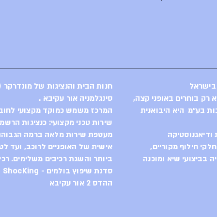
XC Forward Geo
upper link, BSA 
tube, HHG intern
drivetrain desig
shock mudguard,
Sizes
 בישראל
חנות הבית והנציגות של מונדרקר (Mondraker) בישראל
S: 390mm / M: 4
סינגלמניה אור עקיבא .
Rear shock
ות בע״מ היא היבואנית
המרכז משמש כמוקד מקצועי לחוב
Rockshox SID Lux
שירות טכני מקצועי: כנציגות הרשמ
185x47.5mm. Sett
ודיאגנוסטיקה
מעטפת שירות מלאה ברמה הגבוהה 
remote compressi
לקי חילוף מקוריים,
אישית של האופניים לרוכב, ועד לט
rebound, air pre
22.2x10mm bott
 בביצועי שיא ומוכנה
ביותר והשגת רכיבים משלימים. רכי
סדנת שיפוץ בולמים - ShocKing
Shock settings
ההדס 2 אור עקיבא
Light compressi
430, 1 Token
Fork