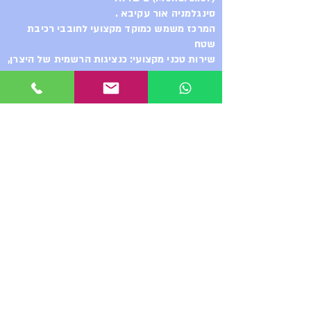
סינגלמניה אור עקיבא .
המרכז משמש כמוקד מקצועי לחובבי רכיבת
שטח
שירות טכני מקצועי: כנציגות הרשמית של היצרן,
החנות מספקת מעטפת שירות מלאה ברמה
הגבוהה ביותר, החל מייעוץ והתאמה אישית של
האופניים לרוכב, ועד לטיפול בטכנולוגיות
המתקדמות ביותר והשגת רכיבים משלימים.
רכיבות הדגמה. ואפילו
סדנת שיפוץ בולמים - ShocKing
ההדס 2 אור עקיבא
מ.נ. מערכות בע״מ – הבית של
מונדרקר בישראל
כשאתם בוחרים ב-Mondraker, אתם
לא רק בוחרים באופני קצה,
אתם מקבלים גב מקצועי מלא. מ.נ.
מערכות בע״מ היא היבואנית והנציגה
הרשמית בישראל.
אנחנו מעמידים לרשותכם מעבדת
שירות ודיאגנוסטיקה