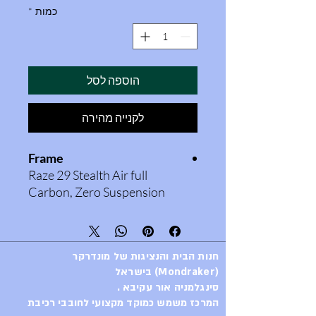
כמות
*
הוספה לסל
לקנייה מהירה
Frame
Raze 29 Stealth Air full
Carbon, Zero Suspension
System, 130mm travel,
Forward Geometry, Carbon
Monoblock upper link, Boost
חנות הבית והנציגות של מונדרקר
12x148mm rear axle,
(Mondraker) בישראל
tapered head tube, 73mm
סינגלמניה אור עקיבא .
BSA bottom bracket,
המרכז משמש כמוקד מקצועי לחובבי רכיבת
dedicated 1x drivetrain