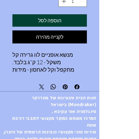
הוספה לסל
לקנייה מהירה
מנשא אופניים לוו גרירה קל
משקל - 12 ק"ג בלבד.
מתקפל וקל לאחסון - מידות
60X20X61 ס"מ.
תפעול קל ביותר "קליק" והמתקן
מחובר.
חנות הבית והנציגות של מונדרקר
מתאים לאופניים חשמליים.
(Mondraker) בישראל
ללא ידית לחיצה או הברגה
סינגלמניה אור עקיבא .
כלשהיא.
המרכז משמש כמוקד מקצועי לחובבי רכיבת
ללא מנגנון הטיה לפתיחת דלת
שטח
אחורית, בעל זרועות ניתות
שירות טכני מקצועי: כנציגות הרשמית של היצרן,
להחיבור פשוט מהיר וקל.
החנות מספקת מעטפת שירות מלאה ברמה