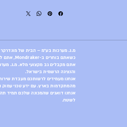
אינה עוד שלדה קיימת שהותאמה ל
(Ground-up) סביב 
Avinox M2S. ה
אנדורו חסר פשרות, המיועד 
מ.נ. מערכות בע״מ – הבית של מונדרקר
ביצועי קצה פנומנליים, קשיח
כשאתם בוחרים ב-Mondraker, אתם לא רק בוחרים באופני קצה,
עילאית בכל גינת סלעים
אתם מקבלים גב מקצועי מלא. מ.נ. מערכ
והנציגה הרשמית בישראל.
אנחנו מעמידים לרשותכם מעבדת שירות 
מהמתקדמות בארץ. עם ידע טכני עמוק וח
מוזן מסוללת 800Wh 
אנחנו דואגים שהמכונה שלכם תמיד תהיה
Sensor Fusion) חכם
לשטח.
השטח ומתאים את עוצמת הסיוע ב
סיטואציה, גם כשהתנאים בסינג