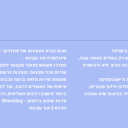
שמגדירה מחדש את קטגוריית ה-eMTB האגרסיבי. זו
מנוע, אלא יצירת
מופת מ-Stealth Air Carbon שתוכננה מאפס
האקוסיסטם המהפכני של
-Zendit RR הוא אמנם "דגם הכניסה"
לסדרה, אך מדובר ב"פטיש" (Sledgehammer)
לרוכבים שמחפשים
 בישראל
חנות הבית והנציגות של מונדרקר (Mondraker) בישראל
ות מוכחת ואמינות
סינגלמניה אור עקיבא .
 או ירידה תלולה.
ות בע״מ היא היבואנית
המרכז משמש כמוקד מקצועי לחוב
שירות טכני מקצועי: כנציגות הרשמ
המוח והכוח - מערכת Avinox M2S: מנוע קומפקטי
ודיאגנוסטיקה
מעטפת שירות מלאה ברמה הגבוהה 
ופורץ דרך המספק הספק שיא מטורף של 1300W,
לקי חילוף מקוריים,
אישית של האופניים לרוכב, ועד לט
אינטגרלית המאפשרת טווחים
חסרי תקדים. אלגוריתם היתוך חיישנים (Multi
 בביצועי שיא ומוכנה
ביותר והשגת רכיבים משלימים. רכי
 מנתח בזמן אמת את תוואי
סדנת שיפוץ בולמים - ShocKing
אופן מושלם לכל
ההדס 2 אור עקיבא
ל משתנים בשבריר
שנייה.
בלימת זעזועים מוכרת ומוכחת מבית Fox בחזית